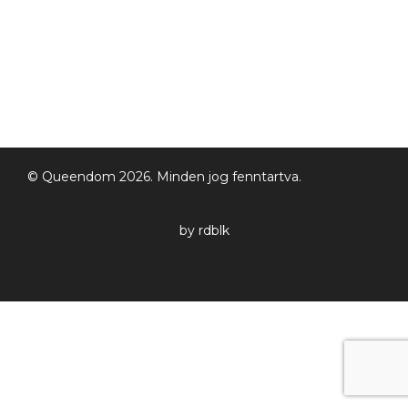
© Queendom 2026. Minden jog fenntartva.
by rdblk