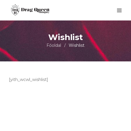
Wishlist
Főoldal
Wishlist
/
[yith_wcwl_wishlist]